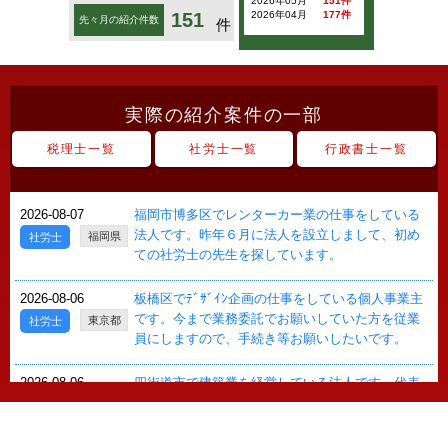
2026年05月
151件
151
2026年04月
177件
先々月の紹介件数
件
実際の紹介案件の一部
税理士一覧
社労士一覧
行政書士一覧
2026-08-07
福岡市博多区でレンターカー業の仕事をしている
法人です。昨年６月に法人を設立しまして、初め
福岡県
社労士
ての社労士の先生を探しています。
2026-08-06
板橋区でﾃﾞｻﾞｲﾝ企画の仕事をしている個人事業主
です。今まで業務委託でお願いしていた方を従業
東京都
社労士
員にしますので、手続き等お願いしたいです。
2026-08-06
四街道市で建築業を経営している法人です。代表
は本業は建築業をやっていますが、エステサロン
千葉県
社労士
もやっています。