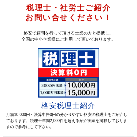
2026-08-05
税理士・社労士ご紹介
大分市でリラクゼイションサロンを経営している
法人です。現在お願いしている先生は、助成金の
大分県
社労士
お問い合せください！
相談が出来ないため変更をすることにしました。
2026-08-04
さいたま市で貿易業を経営している法人です。今
格安で顧問を行って頂ける士業の方と提携し、
期の顧問よりをお願いできる税理士の先生を探し
埼玉県
税理士
全国の中小企業様にご利用して頂いております。
ています。
2026-08-04
中央区でITシステム開発の仕事をしている法人で
す。今までお願いしていました先生ができなくな
東京都
税理士
り、新しい先生を探しています。
2026-08-04
盛岡市で看板業をしている法人です。現在お願い
している先生より、来月から値上がりの為新しい
岩手県
社労士
先生を探しています。
格安税理士紹介
2026-08-03
千代田区で建設業を経営している法人です。お願
いしてます事務所様がご担当の入れ替わりが激し
月額10,000円～決算申告0円の分かりやすい格安の税理士をご紹介し
東京都
税理士
くご相談もしにくい先生です。ですので、変更さ
ております。税理士年間2,000件を超える紹介実績を掲載しておりま
せて頂きたいので税理士の先生を探しています。
すので参考にして下さい。