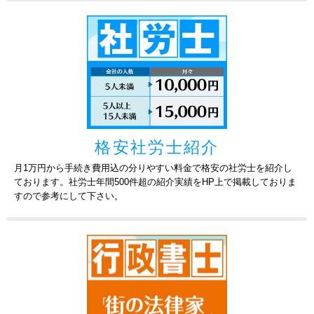
2026-07-31
江東区で通訳・ガイドの仕事をしている法人で
す。こちらは外国人ですが、仕事柄日本語は分か
東京都
税理士
りますので大丈夫です。
2026-07-31
名古屋市で美容業をしている個人事業主です。長
年顧問をお願いしているの先生いらしたんです
愛知県
社労士
が、無理になり急遽探してます。
<<
<
1
2
3
4
5
6
7
格安社労士紹介
月1万円から手続き費用込の分りやすい料金で格安の社労士を紹介し
...
>
>>
ております。社労士年間500件超の紹介実績をHP上で掲載しておりま
すので参考にして下さい。