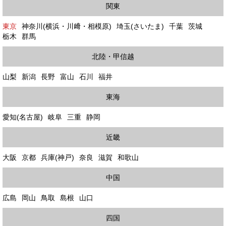
関東
東京
神奈川(横浜・川﨑・相模原)
埼玉(さいたま)
千葉
茨城
栃木
群馬
北陸・甲信越
山梨
新潟
長野
富山
石川
福井
東海
愛知(名古屋)
岐阜
三重
静岡
近畿
大阪
京都
兵庫(神戸)
奈良
滋賀
和歌山
中国
広島
岡山
鳥取
島根
山口
四国