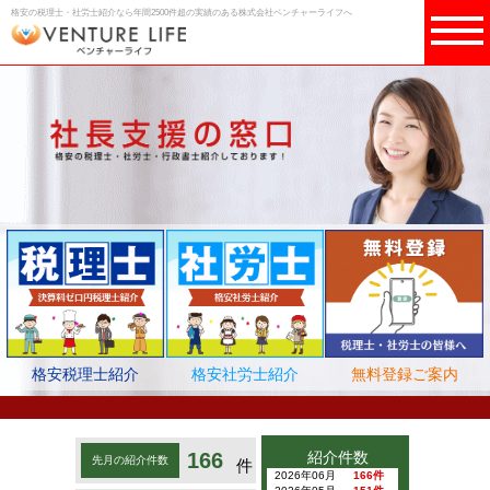
格安の税理士・社労士紹介なら年間2500件超の実績のある株式会社ベンチャーライフへ
格安税理士紹介
格安社労士紹介
無料登録ご案内
166
紹介件数
先月の紹介件数
件
2026年06月
166件