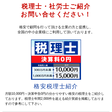
2026-07-06
税理士・社労士ご紹介
藤枝市で小売業の運営をしている法人です。前期
分の決算のみをスポットでの依頼で、お願いでき
静岡県
税理士
お問い合せください！
る先生を探しています。
2026-07-06
港区で小売業をしている法人です。今後の顧問を
格安で顧問を行って頂ける士業の方と提携し、
お願いできればと思い、社労士の先生を探してい
東京都
社労士
全国の中小企業様にご利用して頂いております。
ます。
2026-07-06
大阪市で土木工事業の仕事をしている法人です。
現在、従業員は20名以下となり、今後の顧問をお
大阪府
社労士
願いできる先生を探しています。
2026-07-06
横浜市旭区で外構工事業を経営している法人で
す。現在従業員は4名ですが、これから3名ほど増
神奈川県
社労士
える予定となり先生を探しています。
格安税理士紹介
2026-07-03
さいたま市で建設業の仕事をしている個人事業主
です。今年2月の申告は終っていますが、現在顧問
月額10,000円～決算申告0円の分かりやすい格安の税理士をご紹介し
埼玉県
税理士
の先生がいませんので探しています。
ております。税理士年間2,000件を超える紹介実績を掲載しておりま
すので参考にして下さい。
2026-07-02
五條市で福祉法人（障害）をしている法人です。