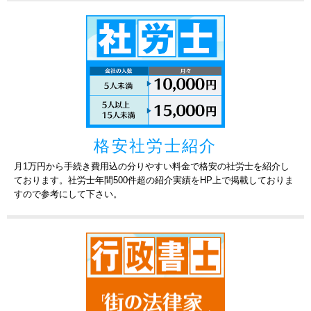
設立は数年前になりますが、稼働したのが今年の1
奈良県
税理士
月よりとなっています。
2026-07-02
台東区で製造業を経営している法人です。一般的
な顧問、業務をお願いできればと思い社労士の先
東京都
社労士
生を探しています。
<<
<
1
...
3
4
5
6
7
格安社労士紹介
...
>
>>
月1万円から手続き費用込の分りやすい料金で格安の社労士を紹介し
ております。社労士年間500件超の紹介実績をHP上で掲載しておりま
すので参考にして下さい。