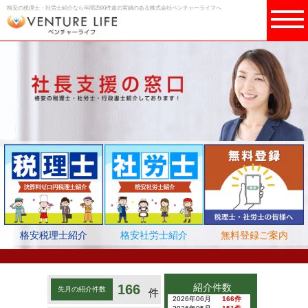
格安の税理士・社労士紹介なら年間2500件超の実績のある株式会社ベンチャーライフへ
格安税理士紹介
格安社労士紹介
無料登録ご案内
166
紹介件数
先月の紹介件数
件
2026年06月
166件