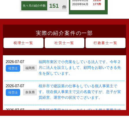
2026年05月
151件
151
2026年04月
177件
先々月の紹介件数
件
実際の紹介案件の一部
税理士一覧
社労士一覧
行政書士一覧
2026-07-07
福岡市東区で小売業をしている法人です。今年２
月に法人を設立しまして、顧問をお願いできる先
福岡県
社労士
生を探しています。
2026-07-07
桜井市で建設業の仕事をしている個人事業主で
す。現在個人事業主で父の名義ですが、息子が実
奈良県
社労士
質経営、運営中の状況でございます。
2026-07-07
豊島区で美容クリニックをしている個人事業主で
す。お願いしている先生がおりますが、変更のた
東京都
社労士
め顧問をお願いできる先生を探しています。