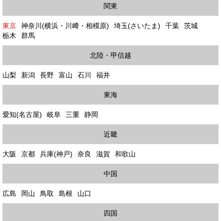
関東
東京
神奈川(横浜・川﨑・相模原)
埼玉(さいたま)
千葉
茨城
栃木
群馬
北陸・甲信越
山梨
新潟
長野
富山
石川
福井
東海
愛知(名古屋)
岐阜
三重
静岡
近畿
大阪
京都
兵庫(神戸)
奈良
滋賀
和歌山
中国
広島
岡山
鳥取
島根
山口
四国