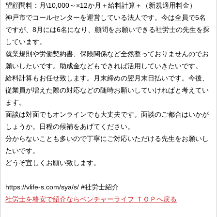
望顧問料：月\10,000～×12か月＋給料計算＋（新規適用料金）
神戸市でコールセンターを運営している法人です。今は全員で5名
ですが、8月には6名になり、顧問をお願いできる社労士の先生を探
しています。
就業規則や労働契約書、保険関係など全然整っておりませんのでお
願いしたいです。助成金などもできれば活用していきたいです。
給料計算もお任せ致します。月末締めの翌月末日払いです。今後、
従業員が増えた際の対応などの随時お願いしていければと考えてい
ます。
面談は対面でもオンラインでも大丈夫です。面談のご都合はいかが
しょうか。日程の候補をあげてください。
分からないことも多いので丁寧にご対応いただける先生をお願いし
たいです。
どうぞ宜しくお願い致します。
https://vlife-s.com/sya/s/ #社労士紹介
社労士を格安で紹介ならベンチャーライフ ＴＯＰへ戻る