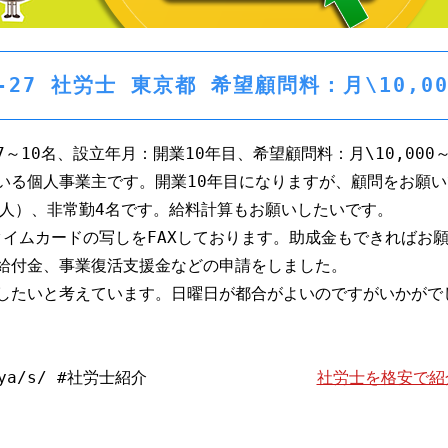
05-27 社労士 東京都 希望顧問料：月\10,
～10名、設立年月：開業10年目、希望顧問料：月\10,000
いる個人事業主です。開業10年目になりますが、顧問をお願
家人）、非常勤4名です。給料計算もお願いしたいです。
タイムカードの写しをFAXしております。助成金もできればお
給付金、事業復活支援金などの申請をしました。
したいと考えています。日曜日が都合がよいのですがいかがで
-s.com/sya/s/ #社労士紹介
社労士を格安で紹