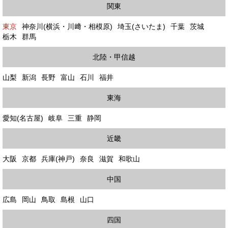
関東
東京
神奈川(横浜・川﨑・相模原)
埼玉(さいたま)
千葉
茨城
栃木
群馬
北陸・甲信越
山梨
新潟
長野
富山
石川
福井
東海
愛知(名古屋)
岐阜
三重
静岡
近畿
大阪
京都
兵庫(神戸)
奈良
滋賀
和歌山
中国
広島
岡山
鳥取
島根
山口
四国