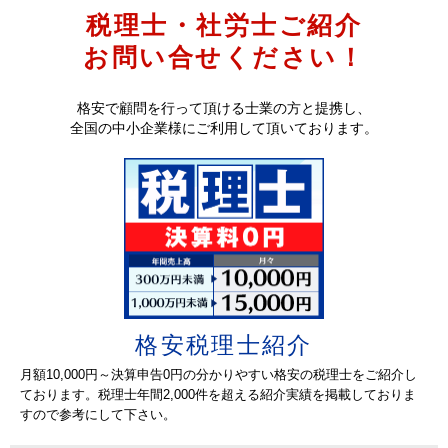
税理士・社労士ご紹介
2025-09-16
大阪市西成区で物販業（ネット）の法人を経営し
お問い合せください！
てます。9月法人設立予定で準備していますので、
大阪府
税理士
顧問をお願いできる先生を探しています。
格安で顧問を行って頂ける士業の方と提携し、
2025-09-16
富士見市で情報通信業の会社を経営している法人
全国の中小企業様にご利用して頂いております。
です。今年9月に法人を設立しまして、顧問をお願
埼玉県
税理士
いできる先生を探しています。
2025-09-16
名古屋市天白区で給食委託業務の仕事をしている
個人事業主です。今年１月に開業しまして、顧問
愛知県
税理士
をお願いできる税理士の先生を探しております。
2025-09-16
名古屋市天白区で給食委託業務の仕事をしている
個人事業主です。お願いしている先生がいます
愛知県
社労士
が、変更を検討しており社労士の先生を探してい
格安税理士紹介
ます。
月額10,000円～決算申告0円の分かりやすい格安の税理士をご紹介し
2025-09-12
柏市でコンサル（不動産、建築、リフォーム）、
ております。税理士年間2,000件を超える紹介実績を掲載しておりま
FP業務をしている法人です。たまに外注さんがい
すので参考にして下さい。
千葉県
税理士
ます。