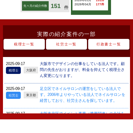
2026年05月
151件
151
2026年04月
177件
先々月の紹介件数
件
実際の紹介案件の一部
税理士一覧
社労士一覧
行政書士一覧
2025-09-17
大阪市でデザインの仕事をしている法人です。顧
問の先生がおりますが、料金を抑えてく税理士さ
大阪府
税理士
ん変更になります。
2025-09-17
足立区でネイルサロンの運営をしている法人で
す。2006年よりやっている法人でネイルサロンを
東京都
社労士
経営しており、社労士さんを探しています。
2025-09-17
大阪市北区でイベント事業（携帯関連）の会社を
経営している法人です。今まではだいたい自身で
大阪府
社労士
やっておりましたが、少し手間になってきまし
た。