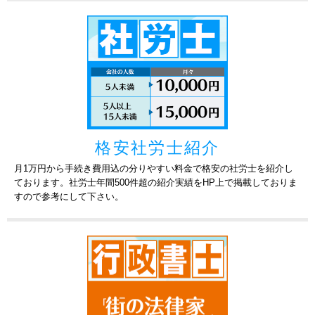
2025-09-11
岐阜市でWebクリエイターの仕事をしている法人
です。今後の顧問をお願いしたいと思いまして、
岐阜県
税理士
税理士の先生を探しています。
2025-09-11
横浜市青葉区でネイルサロン、スクール、コンサ
ルをしている法人です。お願いしている先生がお
神奈川県
税理士
りますが、変更のため新しい先生を探していま
す。
格安社労士紹介
月1万円から手続き費用込の分りやすい料金で格安の社労士を紹介し
<<
<
1
...
56
57
58
59
60
ております。社労士年間500件超の紹介実績をHP上で掲載しておりま
すので参考にして下さい。
...
>
>>