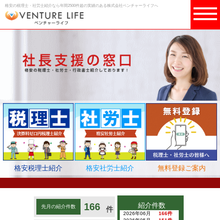
格安の税理士・社労士紹介なら年間2500件超の実績のある株式会社ベンチャーライフへ
格安税理士紹介
格安社労士紹介
無料登録ご案内
166
紹介件数
先月の紹介件数
件
2026年06月
166件