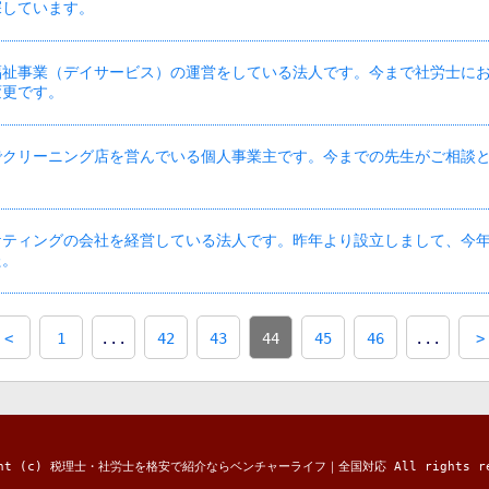
探しています。
福祉事業（デイサービス）の運営をしている法人です。今まで社労士に
変更です。
でクリーニング店を営んでいる個人事業主です。今までの先生がご相談
ケティングの会社を経営している法人です。昨年より設立しまして、今年
た。
<
1
...
42
43
44
45
46
...
>
ight (c) 税理士・社労士を格安で紹介ならベンチャーライフ｜全国対応 All rights res